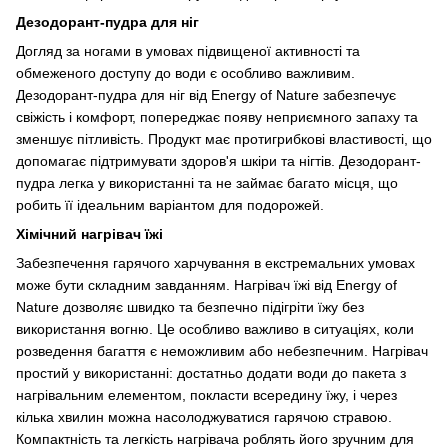
Дезодорант-пудра для ніг
Догляд за ногами в умовах підвищеної активності та
обмеженого доступу до води є особливо важливим.
Дезодорант-пудра для ніг від Energy of Nature забезпечує
свіжість і комфорт, попереджає появу неприємного запаху та
зменшує пітливість. Продукт має протигрибкові властивості, що
допомагає підтримувати здоров'я шкіри та нігтів. Дезодорант-
пудра легка у використанні та не займає багато місця, що
робить її ідеальним варіантом для подорожей.
Хімічний нагрівач їжі
Забезпечення гарячого харчування в екстремальних умовах
може бути складним завданням. Нагрівач їжі від Energy of
Nature дозволяє швидко та безпечно підігріти їжу без
використання вогню. Це особливо важливо в ситуаціях, коли
розведення багаття є неможливим або небезпечним. Нагрівач
простий у використанні: достатньо додати води до пакета з
нагрівальним елементом, покласти всередину їжу, і через
кілька хвилин можна насолоджуватися гарячою стравою.
Компактність та легкість нагрівача роблять його зручним для