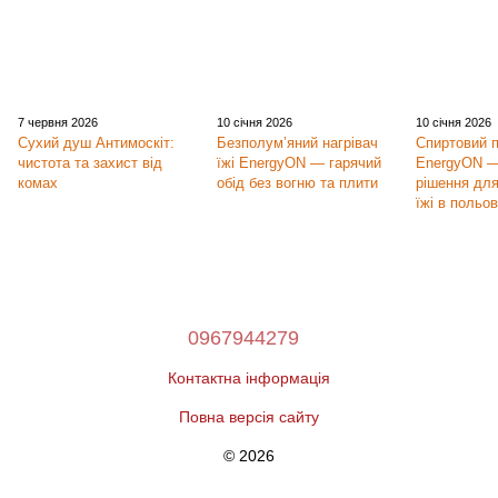
7 червня 2026
10 січня 2026
10 січня 2026
Сухий душ Антимоскіт:
Безполум’яний нагрівач
Спиртовий 
чистота та захист від
їжі EnergyON — гарячий
EnergyON —
комах
обід без вогню та плити
рішення для
їжі в польо
0967944279
Контактна інформація
Повна версія сайту
© 2026