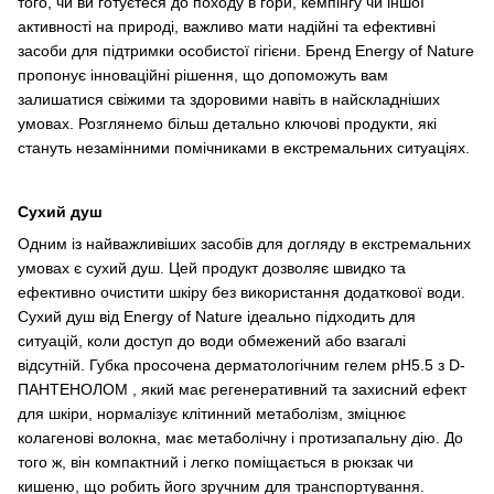
того, чи ви готуєтеся до походу в гори, кемпінгу чи іншої
активності на природі, важливо мати надійні та ефективні
засоби для підтримки особистої гігієни. Бренд Energy of Nature
пропонує інноваційні рішення, що допоможуть вам
залишатися свіжими та здоровими навіть в найскладніших
умовах. Розглянемо більш детально ключові продукти, які
стануть незамінними помічниками в екстремальних ситуаціях.
Сухий душ
Одним із найважливіших засобів для догляду в екстремальних
умовах є сухий душ. Цей продукт дозволяє швидко та
ефективно очистити шкіру без використання додаткової води.
Сухий душ від Energy of Nature ідеально підходить для
ситуацій, коли доступ до води обмежений або взагалі
відсутній. Губка просочена дерматологічним гелем рН5.5 з D-
ПАНТЕНОЛОМ , який має регенеративний та захисний ефект
для шкіри, нормалізує клітинний метаболізм, зміцнює
колагенові волокна, має метаболічну і протизапальну дію. До
того ж, він компактний і легко поміщається в рюкзак чи
кишеню, що робить його зручним для транспортування.