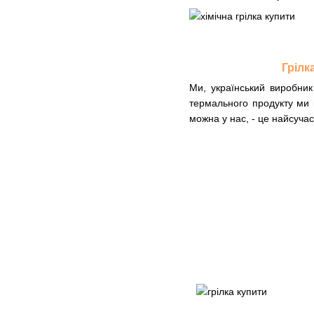
Грілк
Ми, український виробник
термального продукту ми п
можна у нас, - це найсуча