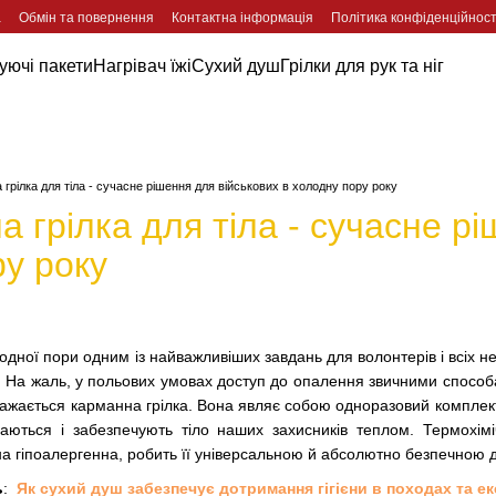
а
Обмін та повернення
Контактна інформація
Політика конфіденційност
ючі пакети
Нагрівач їжі
Сухий душ
Грілки для рук та ніг
 грілка для тіла - сучасне рішення для військових в холодну пору року
а грілка для тіла - сучасне р
у року
дної пори одним із найважливіших завдань для волонтерів і всіх 
На жаль, у польових умовах доступ до опалення звичними способами
важається карманна грілка. Вона являє собою одноразовий комплект, 
ваються і забезпечують тіло наших захисників теплом. Термохім
а гіпоалергенна, робить її універсальною й абсолютно безпечною 
ь
:
Як сухий душ забезпечує дотримання гігієни в походах та е