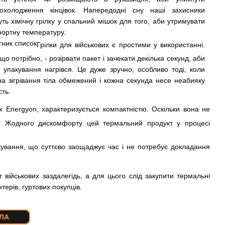
охолодження кінцівок. Напередодні сну наші захисники
уть хімічну грілку у спальний мішок для того, аби утримувати
ортну температуру.
Грілки для військових є простими у використанні.
що потрібно, - розірвати пакет і зачекати декілька секунд, аби
т упакування нагрівся. Це дуже зручно, особливо тоді, коли
на зігрівання тіла обмежений і кожна секунда несе неабияку
сть.
х Energyon, характеризується компактністю. Оскільки вона не
і. Жодного дискомфорту цей термальний продукт у процесі
акування, що суттєво заощаджує час і не потребує докладання
військових заздалегідь, а для цього слід закупити термальні
терів, гуртових покупців.
ІЛА