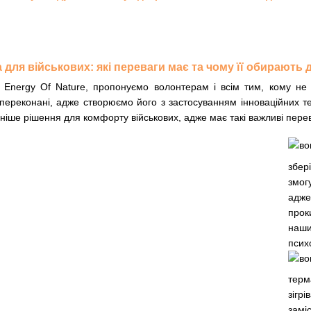
а для військових: які переваги має та чому її обирають 
 Energy Of Nature, пропонуємо волонтерам і всім тим, кому не б
ереконані, адже створюємо його з застосуванням інноваційних тех
сніше рішення для комфорту військових, адже має такі важливі пере
збер
змог
адже
прок
наши
псих
тер
зігр
замі