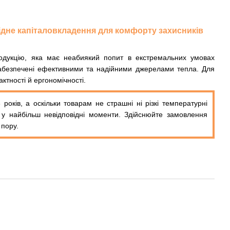
 гідне капіталовкладення для комфорту захисників
одукцію, яка має неабиякий попит в екстремальних умовах
 забезпечені ефективними та надійними джерелами тепла. Для
ктності й ергономічності.
років, а оскільки товарам не страшні ні різкі температурні
ь у найбільш невідповідні моменти. Здійснюйте замовлення
 пору.