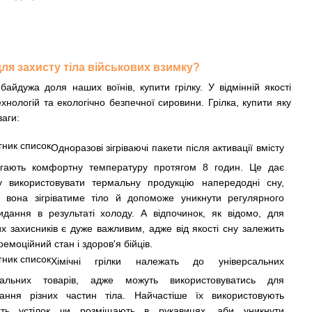
для захисту тіла військових взимку?
айдужа доля наших воїнів, купити грілку. У відмінній якості
нологій та екологічно безпечної сировини. Грілка, купити яку
ваги:
Одноразові зігріваючі пакети після активації вмісту
ігають комфортну температуру протягом 8 годин. Це дає
у використовувати термальну продукцію напередодні сну,
 вона зігріватиме тіло й допоможе уникнути регулярного
идання в результаті холоду. А відпочинок, як відомо, для
х захисників є дуже важливим, адже від якості сну залежить
оемоційний стан і здоров'я бійців.
Хімічні грілки належать до універсальних
мальних товарів, адже можуть використовуватись для
івання різних частин тіла. Найчастіше їх використовують
сть устілок чи розміщають в рукавицях, аби уникнути