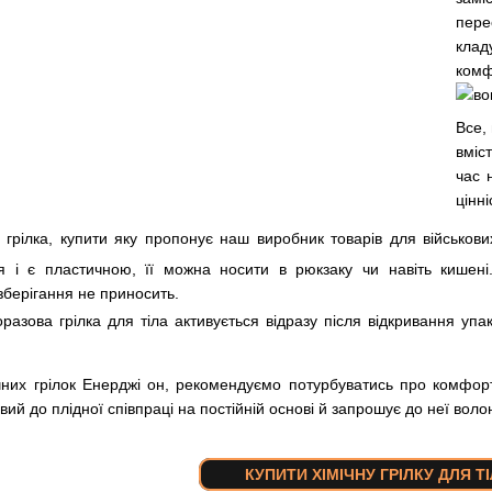
пере
клад
комф
Все, 
вміс
час 
цінні
 грілка, купити яку пропонує наш виробник товарів для військови
я і є пластичною, її можна носити в рюкзаку чи навіть кишен
зберігання не приносить.
разова грілка для тіла активується відразу після відкривання уп
чних грілок Енерджі он, рекомендуємо потурбуватись про комфорт 
ий до плідної співпраці на постійній основі й запрошує до неї волон
КУПИТИ ХІМІЧНУ ГРІЛКУ ДЛЯ Т