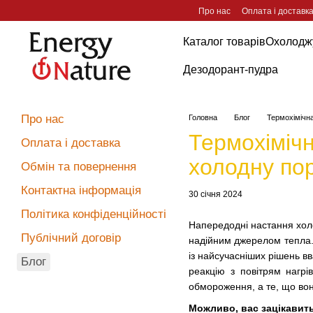
Перейти до основного контенту
Про нас
Оплата і доставк
Каталог товарів
Охолоджу
Дезодорант-пудра
Про нас
Головна
Блог
Термохімічна
Термохімічн
Оплата і доставка
холодну пор
Обмін та повернення
Контактна інформація
30 січня 2024
Політика конфіденційності
Напередодні настання холо
Публічний договір
надійним джерелом тепла. 
із найсучасніших рішень в
Блог
реакцію з повітрям нагрі
обмороження, а те, що вон
Можливо, вас зацікавит