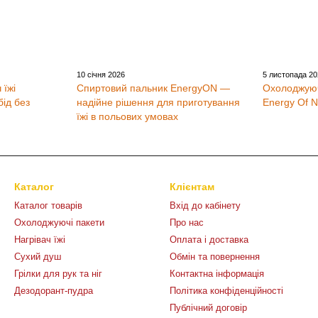
10 січня 2026
5 листопада 2
 їжі
Спиртовий пальник EnergyON —
Охолоджуючі
ід без
надійне рішення для приготування
Energy Of N
їжі в польових умовах
Каталог
Клієнтам
Каталог товарів
Вхід до кабінету
Охолоджуючі пакети
Про нас
Нагрівач їжі
Оплата і доставка
Сухий душ
Обмін та повернення
Грілки для рук та ніг
Контактна інформація
Дезодорант-пудра
Політика конфіденційності
Публічний договір