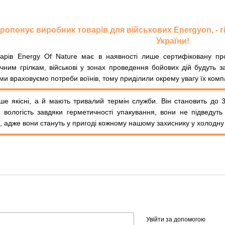
 пропонує виробник товарів для військових Energyon, -
України!
арів Energy Of Nature має в наявності лише сертифіковану пр
ічним грілкам, військові у зонах проведення бойових дій будуть
ми враховуємо потреби воїнів, тому приділили окрему увагу їх компа
е якісні, а й мають тривалий термін служби. Він становить до 3 
 вологість завдяки герметичності упакування, вони не підведут
с, адже вони стануть у пригоді кожному нашому захиснику у холодну
Увійти за допомогою