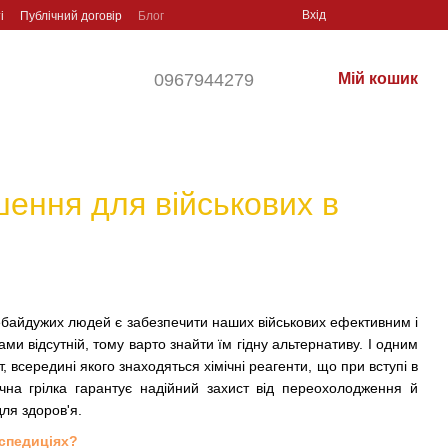
Вхід
і
Публічний договір
Блог
0967944279
Мій кошик
ішення для військових в
небайдужих людей є забезпечити наших військових ефективним і
 відсутній, тому варто знайти їм гідну альтернативу. І одним
всередині якого знаходяться хімічні реагенти, що при вступі в
ічна грілка гарантує надійний захист від переохолодження й
для здоров'я.
кспедиціях?