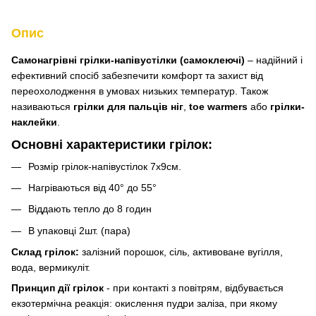
Опис
Самонагрівні грілки-напівустілки (самоклеючі)
– надійний і
ефективний спосіб забезпечити комфорт та захист від
переохолодження в умовах низьких температур. Також
називаються
грілки для пальців ніг
,
toe warmers
або
грілки-
наклейки
.
Основні характеристики грілок:
Розмір грілок-напівустілок 7х9см.
Нагріваються від 40° до 55°
Віддають тепло до 8 годин
В упаковці 2шт. (пара)
Склад грілок:
залізний порошок, сіль, активоване вугілля,
вода, вермикуліт.
Принцип дії грілок
- при контакті з повітрям, відбувається
екзотермічна реакція: окислення пудри заліза, при якому