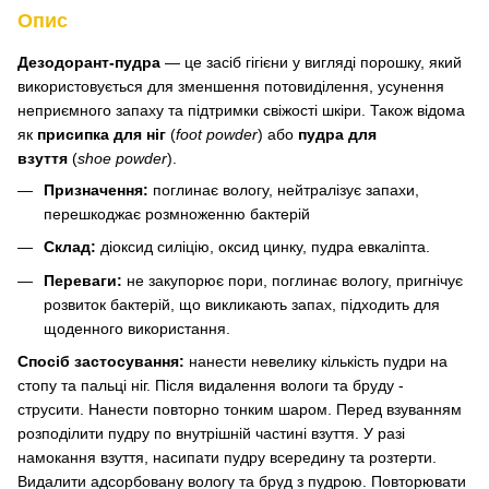
Опис
Дезодорант-пудра
— це засіб гігієни у вигляді порошку, який
використовується для зменшення потовиділення, усунення
неприємного запаху та підтримки свіжості шкіри. Також відома
як
присипка для ніг
(
foot powder
) або
пудра для
взуття
(
shoe powder
).
Призначення:
поглинає вологу, нейтралізує запахи,
перешкоджає розмноженню бактерій
Склад:
діоксид силіцію, оксид цинку, пудра евкаліпта.
Переваги:
не закупорює пори, поглинає вологу, пригнічує
розвиток бактерій, що викликають запах, підходить для
щоденного використання.
Спосіб застосування:
нанести невелику кількість пудри на
стопу та пальці ніг. Після видалення вологи та бруду -
струсити. Нанести повторно тонким шаром. Перед взуванням
розподілити пудру по внутрішній частині взуття. У разі
намокання взуття, насипати пудру всередину та розтерти.
Видалити адсорбовану вологу та бруд з пудрою. Повторювати