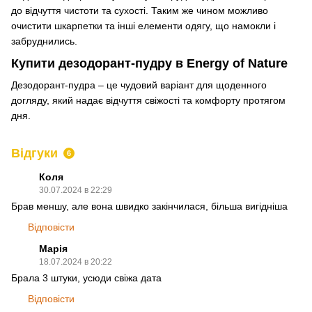
до відчуття чистоти та сухості. Таким же чином можливо
очистити шкарпетки та інші елементи одягу, що намокли і
забруднились.
Купити дезодорант-пудру в Energy of Nature
Дезодорант-пудра – це чудовий варіант для щоденного
догляду, який надає відчуття свіжості та комфорту протягом
дня.
Відгуки
6
Коля
30.07.2024 в 22:29
Брав меншу, але вона швидко закінчилася, більша вигідніша
Відповісти
Марія
18.07.2024 в 20:22
Брала 3 штуки, усюди свіжа дата
Відповісти